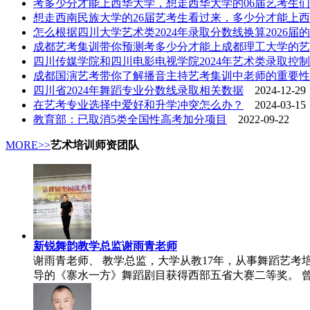
考多少分才能上西华大学，想走西华大学的06届艺考生
想走西南民族大学的26届艺考生看过来，多少分才能上
怎么根据四川大学艺术类2024年录取分数线换算2026届
成都艺考集训带你预测考多少分才能上成都理工大学的艺
四川传媒学院和四川电影电视学院2024年艺术类录取控
成都国演艺考带你了解播音主持艺考集训中老师的重要性
四川省2024年舞蹈专业分数线录取相关数据
2024-12-29
在艺考专业选择中爱好和升学冲突怎么办？
2024-03-15
教育部：已取消5类全国性高考加分项目
2022-09-22
MORE>>
艺术培训师资团队
新锐舞韵教学总监谢雨青老师
谢雨青老师、 教学总监，大学从教17年，从事舞蹈艺考
导的《寨水一方》舞蹈剧目获得西部五省大赛二等奖。 曾参