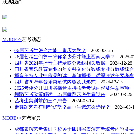
联系我们
MORE>>
艺考动态
06届艺考生怎么才能上重庆大学？
2025-03-25
26届艺考生们算一算你多少分才能上西南大学？
2025-03
四川省2024年播音主持录取分数线相关数据
2024-12-28
四川省音乐教育专业24年文科文化分数线专业分数线综
播音主持专业中作品朗读、新闻播报、话题评述主要考察
四川省2025年音乐类笔试内容及其形式
2024-12-13
2025考评分开四川省播音主持联考考试内容及注意事项
2
舞蹈艺考政策解读，25届舞蹈艺考生看过来
2024-03-26
艺考生集训前的三个忠告
2024-03-14
走舞蹈艺考有哪些优势？高中生该怎么选择？
2024-03-
MORE>>
艺考宝典
成都表演艺考集训学校关于四川省表演艺考统考内容及要